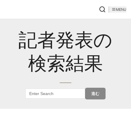
MENU
記者発表の
検索結果
進む