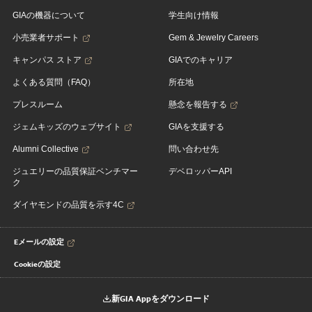
GIAの機器について
学生向け情報
小売業者サポート
Gem & Jewelry Careers
キャンパス ストア
GIAでのキャリア
よくある質問（FAQ）
所在地
プレスルーム
懸念を報告する
ジェムキッズのウェブサイト
GIAを支援する
Alumni Collective
問い合わせ先
ジュエリーの品質保証ベンチマー
デベロッパーAPI
ク
ダイヤモンドの品質を示す4C
Eメールの設定
Cookieの設定
新GIA Appをダウンロード