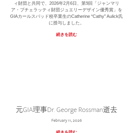
ィ財団と共同で、2026年2月6日、第9回「ジャンマリ
ア・ブチェラッティ財団ジュエリーデザイン優秀賞」を
GIAカールスバッド校卒業生のCatherine “Cathy” Aulick氏
に授与しました。
続きを読む
元GIA理事Dr. George Rossman逝去
February 11, 2026
続きを読む