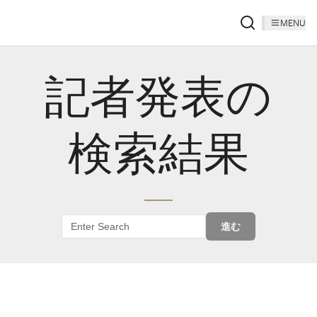
MENU
記者発表の
検索結果
進む