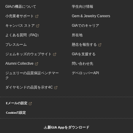
GIAの機器について
学生向け情報
小売業者サポート
Gem & Jewelry Careers
キャンパス ストア
GIAでのキャリア
よくある質問（FAQ）
所在地
プレスルーム
懸念を報告する
ジェムキッズのウェブサイト
GIAを支援する
Alumni Collective
問い合わせ先
ジュエリーの品質保証ベンチマー
デベロッパーAPI
ク
ダイヤモンドの品質を示す4C
Eメールの設定
Cookieの設定
新GIA Appをダウンロード