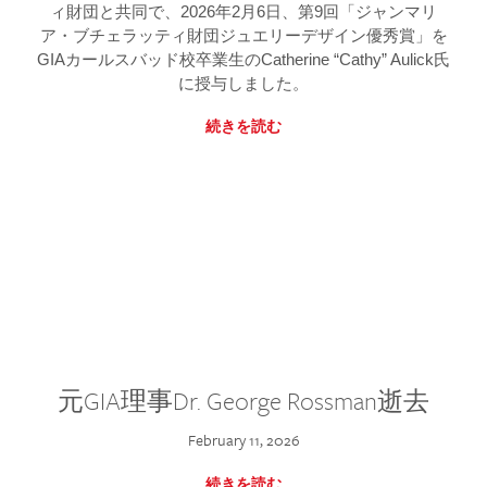
ィ財団と共同で、2026年2月6日、第9回「ジャンマリ
ア・ブチェラッティ財団ジュエリーデザイン優秀賞」を
GIAカールスバッド校卒業生のCatherine “Cathy” Aulick氏
に授与しました。
続きを読む
元GIA理事Dr. George Rossman逝去
February 11, 2026
続きを読む