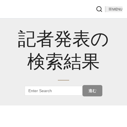
MENU
記者発表の
検索結果
進む