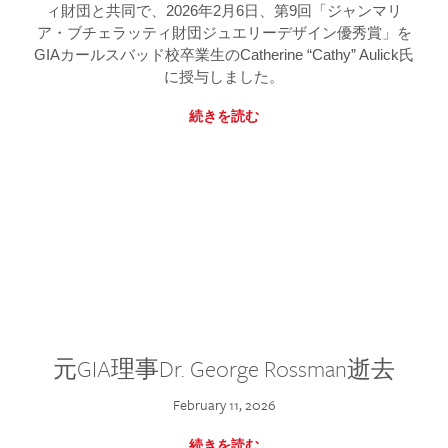
ィ財団と共同で、2026年2月6日、第9回「ジャンマリ
ア・ブチェラッティ財団ジュエリーデザイン優秀賞」を
GIAカールスバッド校卒業生のCatherine “Cathy” Aulick氏
に授与しました。
続きを読む
元GIA理事Dr. George Rossman逝去
February 11, 2026
続きを読む