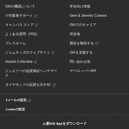
GIAの機器について
学生向け情報
小売業者サポート
Gem & Jewelry Careers
キャンパス ストア
GIAでのキャリア
よくある質問（FAQ）
所在地
プレスルーム
懸念を報告する
ジェムキッズのウェブサイト
GIAを支援する
Alumni Collective
問い合わせ先
ジュエリーの品質保証ベンチマー
デベロッパーAPI
ク
ダイヤモンドの品質を示す4C
Eメールの設定
Cookieの設定
新GIA Appをダウンロード