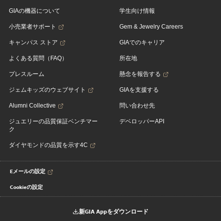
GIAの機器について
学生向け情報
小売業者サポート
Gem & Jewelry Careers
キャンパス ストア
GIAでのキャリア
よくある質問（FAQ）
所在地
プレスルーム
懸念を報告する
ジェムキッズのウェブサイト
GIAを支援する
Alumni Collective
問い合わせ先
ジュエリーの品質保証ベンチマー
デベロッパーAPI
ク
ダイヤモンドの品質を示す4C
Eメールの設定
Cookieの設定
新GIA Appをダウンロード