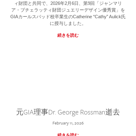
ィ財団と共同で、2026年2月6日、第9回「ジャンマリ
ア・ブチェラッティ財団ジュエリーデザイン優秀賞」を
GIAカールスバッド校卒業生のCatherine “Cathy” Aulick氏
に授与しました。
続きを読む
元GIA理事Dr. George Rossman逝去
February 11, 2026
続きを読む