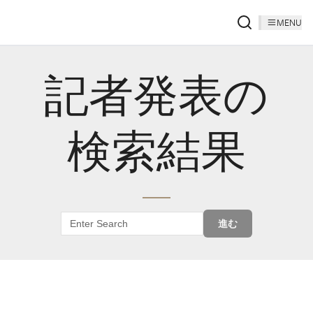
MENU
記者発表の
検索結果
進む