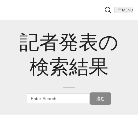
MENU
記者発表の
検索結果
進む