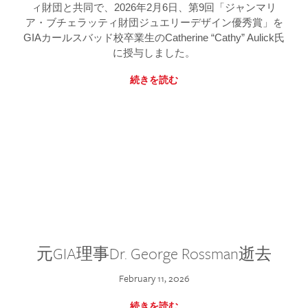
ィ財団と共同で、2026年2月6日、第9回「ジャンマリ
ア・ブチェラッティ財団ジュエリーデザイン優秀賞」を
GIAカールスバッド校卒業生のCatherine “Cathy” Aulick氏
に授与しました。
続きを読む
元GIA理事Dr. George Rossman逝去
February 11, 2026
続きを読む