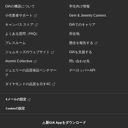
GIAの機器について
学生向け情報
小売業者サポート
Gem & Jewelry Careers
キャンパス ストア
GIAでのキャリア
よくある質問（FAQ）
所在地
プレスルーム
懸念を報告する
ジェムキッズのウェブサイト
GIAを支援する
Alumni Collective
問い合わせ先
ジュエリーの品質保証ベンチマー
デベロッパーAPI
ク
ダイヤモンドの品質を示す4C
Eメールの設定
Cookieの設定
新GIA Appをダウンロード