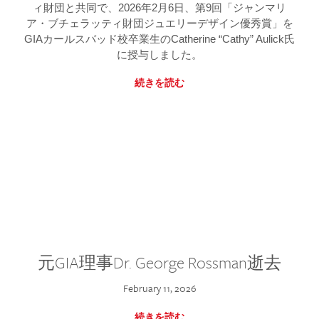
ィ財団と共同で、2026年2月6日、第9回「ジャンマリ
ア・ブチェラッティ財団ジュエリーデザイン優秀賞」を
GIAカールスバッド校卒業生のCatherine “Cathy” Aulick氏
に授与しました。
続きを読む
元GIA理事Dr. George Rossman逝去
February 11, 2026
続きを読む