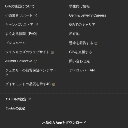
GIAの機器について
学生向け情報
小売業者サポート
Gem & Jewelry Careers
キャンパス ストア
GIAでのキャリア
よくある質問（FAQ）
所在地
プレスルーム
懸念を報告する
ジェムキッズのウェブサイト
GIAを支援する
Alumni Collective
問い合わせ先
ジュエリーの品質保証ベンチマー
デベロッパーAPI
ク
ダイヤモンドの品質を示す4C
Eメールの設定
Cookieの設定
新GIA Appをダウンロード