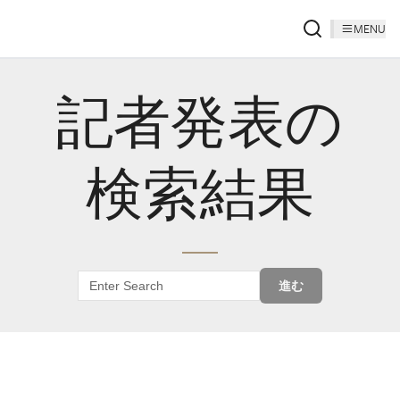
MENU
記者発表の
検索結果
進む