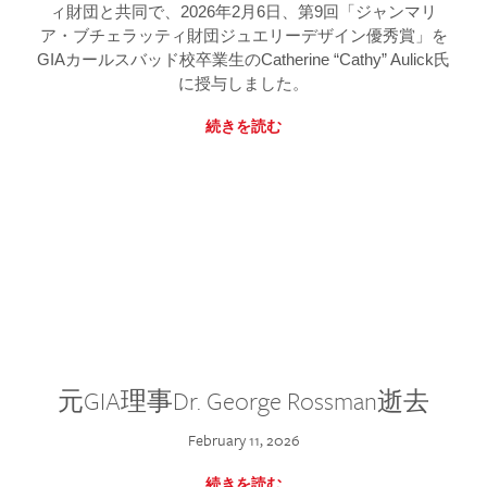
ィ財団と共同で、2026年2月6日、第9回「ジャンマリ
ア・ブチェラッティ財団ジュエリーデザイン優秀賞」を
GIAカールスバッド校卒業生のCatherine “Cathy” Aulick氏
に授与しました。
続きを読む
元GIA理事Dr. George Rossman逝去
February 11, 2026
続きを読む