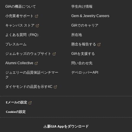
GIAの機器について
学生向け情報
小売業者サポート
Gem & Jewelry Careers
キャンパス ストア
GIAでのキャリア
よくある質問（FAQ）
所在地
プレスルーム
懸念を報告する
ジェムキッズのウェブサイト
GIAを支援する
Alumni Collective
問い合わせ先
ジュエリーの品質保証ベンチマー
デベロッパーAPI
ク
ダイヤモンドの品質を示す4C
Eメールの設定
Cookieの設定
新GIA Appをダウンロード