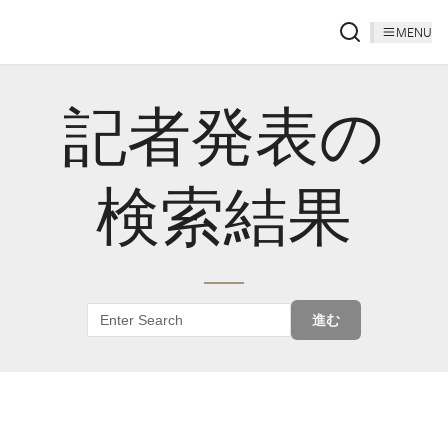
MENU
記者発表の
検索結果
進む