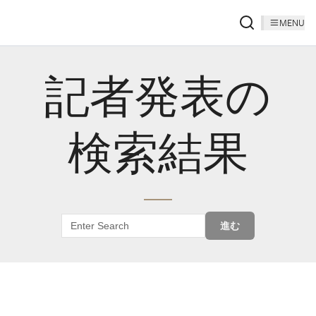
MENU
記者発表の
検索結果
進む