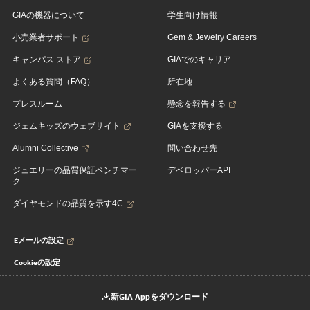
GIAの機器について
学生向け情報
小売業者サポート
Gem & Jewelry Careers
キャンパス ストア
GIAでのキャリア
よくある質問（FAQ）
所在地
プレスルーム
懸念を報告する
ジェムキッズのウェブサイト
GIAを支援する
Alumni Collective
問い合わせ先
ジュエリーの品質保証ベンチマー
デベロッパーAPI
ク
ダイヤモンドの品質を示す4C
Eメールの設定
Cookieの設定
新GIA Appをダウンロード