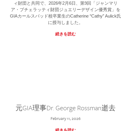
ィ財団と共同で、2026年2月6日、第9回「ジャンマリ
ア・ブチェラッティ財団ジュエリーデザイン優秀賞」を
GIAカールスバッド校卒業生のCatherine “Cathy” Aulick氏
に授与しました。
続きを読む
元GIA理事Dr. George Rossman逝去
February 11, 2026
続きを読む