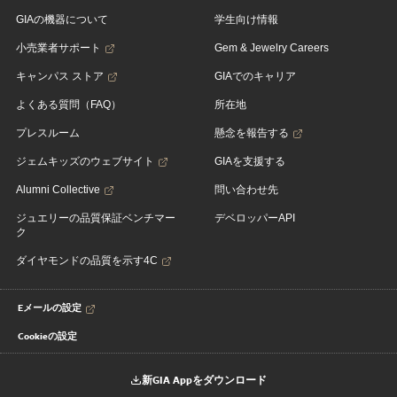
GIAの機器について
学生向け情報
小売業者サポート
Gem & Jewelry Careers
キャンパス ストア
GIAでのキャリア
よくある質問（FAQ）
所在地
プレスルーム
懸念を報告する
ジェムキッズのウェブサイト
GIAを支援する
Alumni Collective
問い合わせ先
ジュエリーの品質保証ベンチマー
デベロッパーAPI
ク
ダイヤモンドの品質を示す4C
Eメールの設定
Cookieの設定
新GIA Appをダウンロード