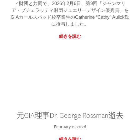
ィ財団と共同で、2026年2月6日、第9回「ジャンマリ
ア・ブチェラッティ財団ジュエリーデザイン優秀賞」を
GIAカールスバッド校卒業生のCatherine “Cathy” Aulick氏
に授与しました。
続きを読む
元GIA理事Dr. George Rossman逝去
February 11, 2026
続きを読む