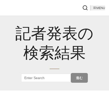
MENU
記者発表の
検索結果
進む