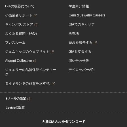
GIAの機器について
学生向け情報
小売業者サポート
Gem & Jewelry Careers
キャンパス ストア
GIAでのキャリア
よくある質問（FAQ）
所在地
プレスルーム
懸念を報告する
ジェムキッズのウェブサイト
GIAを支援する
Alumni Collective
問い合わせ先
ジュエリーの品質保証ベンチマー
デベロッパーAPI
ク
ダイヤモンドの品質を示す4C
Eメールの設定
Cookieの設定
新GIA Appをダウンロード