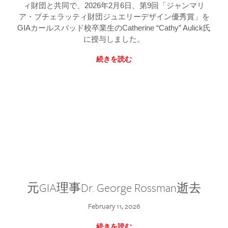
ィ財団と共同で、2026年2月6日、第9回「ジャンマリ
ア・ブチェラッティ財団ジュエリーデザイン優秀賞」を
GIAカールスバッド校卒業生のCatherine “Cathy” Aulick氏
に授与しました。
続きを読む
元GIA理事Dr. George Rossman逝去
February 11, 2026
続きを読む