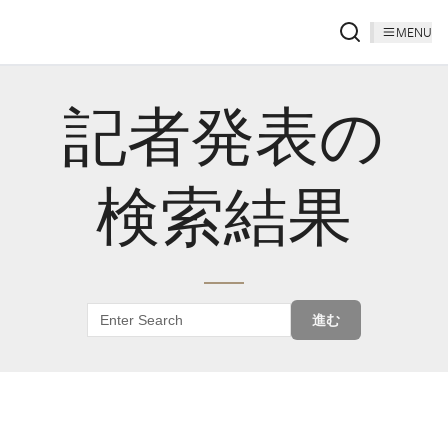
MENU
記者発表の
検索結果
進む