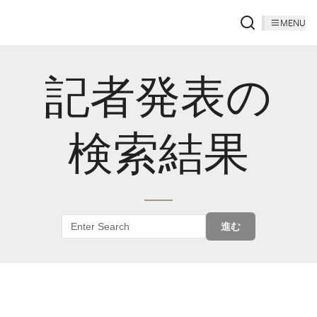
MENU
記者発表の
検索結果
進む