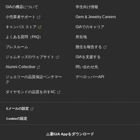
GIAの機器について
学生向け情報
小売業者サポート
Gem & Jewelry Careers
キャンパス ストア
GIAでのキャリア
よくある質問（FAQ）
所在地
プレスルーム
懸念を報告する
ジェムキッズのウェブサイト
GIAを支援する
Alumni Collective
問い合わせ先
ジュエリーの品質保証ベンチマー
デベロッパーAPI
ク
ダイヤモンドの品質を示す4C
Eメールの設定
Cookieの設定
新GIA Appをダウンロード