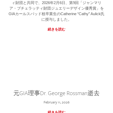
ィ財団と共同で、2026年2月6日、第9回「ジャンマリ
ア・ブチェラッティ財団ジュエリーデザイン優秀賞」を
GIAカールスバッド校卒業生のCatherine “Cathy” Aulick氏
に授与しました。
続きを読む
元GIA理事Dr. George Rossman逝去
February 11, 2026
続きを読む