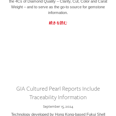
the 4Cs of Diamond Quality – Clarity, Cut, Color and Carat
Weight – and to serve as the go-to source for gemstone
information.
続きを読む
GIA Cultured Pearl Reports Include
Traceability Information
September 15, 2024
Technology developed by Hong Kong-based Fukui Shell