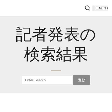
MENU
記者発表の
検索結果
進む