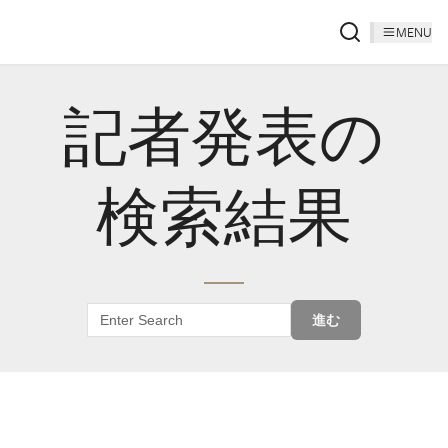
MENU
記者発表の
検索結果
進む