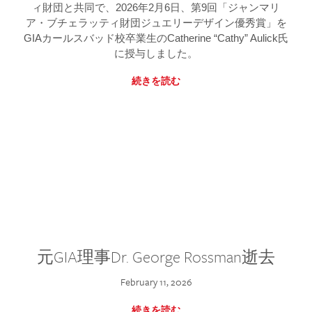
ィ財団と共同で、2026年2月6日、第9回「ジャンマリ
ア・ブチェラッティ財団ジュエリーデザイン優秀賞」を
GIAカールスバッド校卒業生のCatherine “Cathy” Aulick氏
に授与しました。
続きを読む
元GIA理事Dr. George Rossman逝去
February 11, 2026
続きを読む