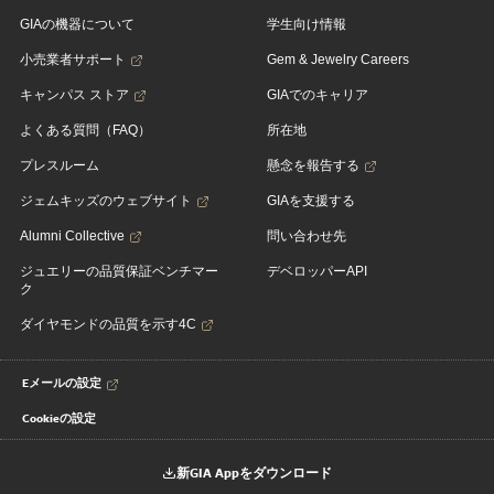
GIAの機器について
学生向け情報
小売業者サポート
Gem & Jewelry Careers
キャンパス ストア
GIAでのキャリア
よくある質問（FAQ）
所在地
プレスルーム
懸念を報告する
ジェムキッズのウェブサイト
GIAを支援する
Alumni Collective
問い合わせ先
ジュエリーの品質保証ベンチマー
デベロッパーAPI
ク
ダイヤモンドの品質を示す4C
Eメールの設定
Cookieの設定
新GIA Appをダウンロード