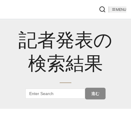
MENU
記者発表の
検索結果
進む