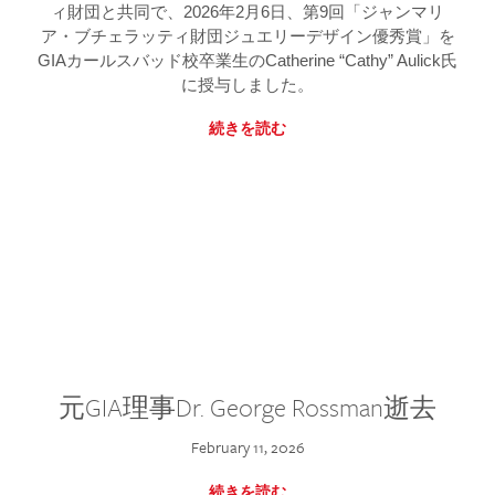
ィ財団と共同で、2026年2月6日、第9回「ジャンマリ
ア・ブチェラッティ財団ジュエリーデザイン優秀賞」を
GIAカールスバッド校卒業生のCatherine “Cathy” Aulick氏
に授与しました。
続きを読む
元GIA理事Dr. George Rossman逝去
February 11, 2026
続きを読む