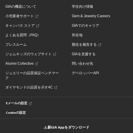
GIAの機器について
学生向け情報
小売業者サポート
Gem & Jewelry Careers
キャンパス ストア
GIAでのキャリア
よくある質問（FAQ）
所在地
プレスルーム
懸念を報告する
ジェムキッズのウェブサイト
GIAを支援する
Alumni Collective
問い合わせ先
ジュエリーの品質保証ベンチマー
デベロッパーAPI
ク
ダイヤモンドの品質を示す4C
Eメールの設定
Cookieの設定
新GIA Appをダウンロード