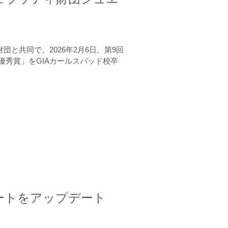
と共同で、2026年2月6日、第9回
秀賞」をGIAカールスバッド校卒
ートをアップデート