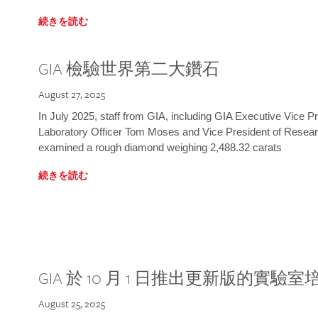
続きを読む
GIA 檢驗世界第二大鑽石
August 27, 2025
In July 2025, staff from GIA, including GIA Executive Vice 
Laboratory Officer Tom Moses and Vice President of Rese
examined a rough diamond weighing 2,488.32 carats
続きを読む
GIA 於 10 月 1 日推出更新版的實驗
August 25, 2025