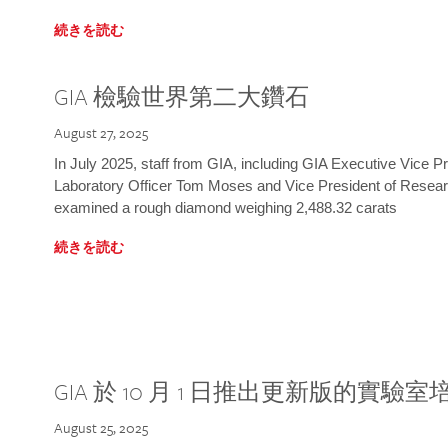
続きを読む
GIA 檢驗世界第二大鑽石
August 27, 2025
In July 2025, staff from GIA, including GIA Executive Vice 
Laboratory Officer Tom Moses and Vice President of Rese
examined a rough diamond weighing 2,488.32 carats
続きを読む
GIA 於 10 月 1 日推出更新版的實驗
August 25, 2025