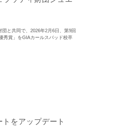
と共同で、2026年2月6日、第9回
秀賞」をGIAカールスバッド校卒
ートをアップデート