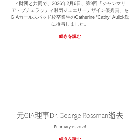
ィ財団と共同で、2026年2月6日、第9回「ジャンマリ
ア・ブチェラッティ財団ジュエリーデザイン優秀賞」を
GIAカールスバッド校卒業生のCatherine “Cathy” Aulick氏
に授与しました。
続きを読む
元GIA理事Dr. George Rossman逝去
February 11, 2026
続きを読む