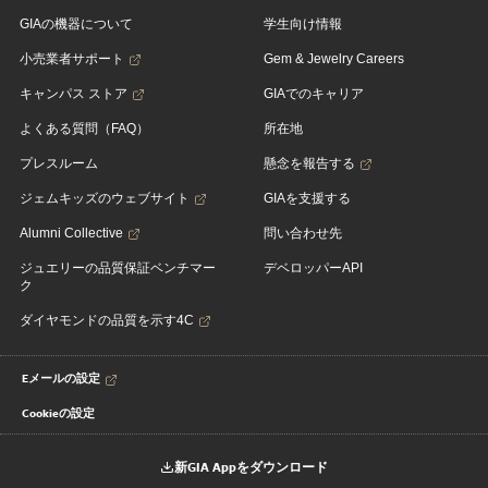
GIAの機器について
学生向け情報
小売業者サポート
Gem & Jewelry Careers
キャンパス ストア
GIAでのキャリア
よくある質問（FAQ）
所在地
プレスルーム
懸念を報告する
ジェムキッズのウェブサイト
GIAを支援する
Alumni Collective
問い合わせ先
ジュエリーの品質保証ベンチマー
デベロッパーAPI
ク
ダイヤモンドの品質を示す4C
Eメールの設定
Cookieの設定
新GIA Appをダウンロード