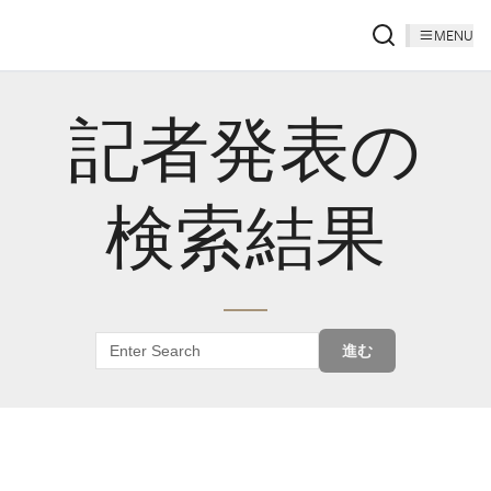
MENU
記者発表の
検索結果
進む