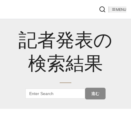
MENU
記者発表の
検索結果
進む