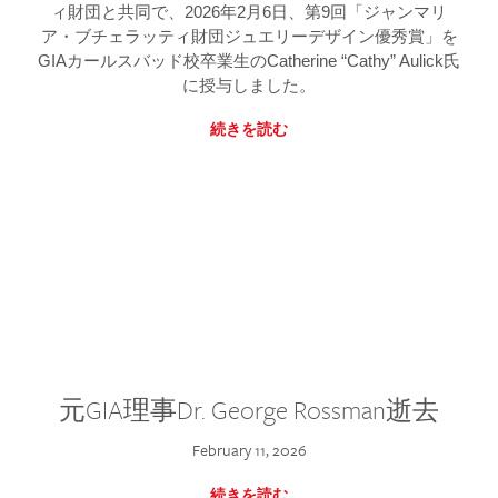
ィ財団と共同で、2026年2月6日、第9回「ジャンマリ
ア・ブチェラッティ財団ジュエリーデザイン優秀賞」を
GIAカールスバッド校卒業生のCatherine “Cathy” Aulick氏
に授与しました。
続きを読む
元GIA理事Dr. George Rossman逝去
February 11, 2026
続きを読む