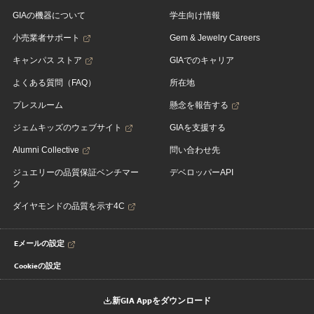
GIAの機器について
学生向け情報
小売業者サポート
Gem & Jewelry Careers
キャンパス ストア
GIAでのキャリア
よくある質問（FAQ）
所在地
プレスルーム
懸念を報告する
ジェムキッズのウェブサイト
GIAを支援する
Alumni Collective
問い合わせ先
ジュエリーの品質保証ベンチマー
デベロッパーAPI
ク
ダイヤモンドの品質を示す4C
Eメールの設定
Cookieの設定
新GIA Appをダウンロード