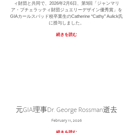
ィ財団と共同で、2026年2月6日、第9回「ジャンマリ
ア・ブチェラッティ財団ジュエリーデザイン優秀賞」を
GIAカールスバッド校卒業生のCatherine “Cathy” Aulick氏
に授与しました。
続きを読む
元GIA理事Dr. George Rossman逝去
February 11, 2026
続きを読む