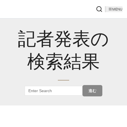
MENU
記者発表の
検索結果
進む