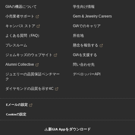
GIAの機器について
学生向け情報
小売業者サポート
Gem & Jewelry Careers
キャンパス ストア
GIAでのキャリア
よくある質問（FAQ）
所在地
プレスルーム
懸念を報告する
ジェムキッズのウェブサイト
GIAを支援する
Alumni Collective
問い合わせ先
ジュエリーの品質保証ベンチマー
デベロッパーAPI
ク
ダイヤモンドの品質を示す4C
Eメールの設定
Cookieの設定
新GIA Appをダウンロード