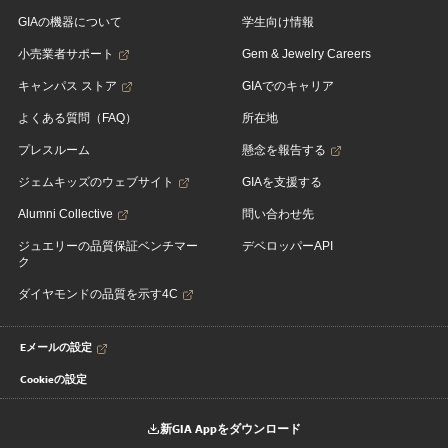
GIAの機器について
学生向け情報
小売業者サポート
Gem & Jewelry Careers
キャンパス ストア
GIAでのキャリア
よくある質問（FAQ）
所在地
プレスルーム
懸念を報告する
ジェムキッズのウェブサイト
GIAを支援する
Alumni Collective
問い合わせ先
ジュエリーの品質保証ベンチマー
デベロッパーAPI
ク
ダイヤモンドの品質を示す4C
Eメールの設定
Cookieの設定
新GIA Appをダウンロード