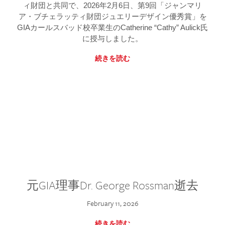
ィ財団と共同で、2026年2月6日、第9回「ジャンマリ
ア・ブチェラッティ財団ジュエリーデザイン優秀賞」を
GIAカールスバッド校卒業生のCatherine “Cathy” Aulick氏
に授与しました。
続きを読む
元GIA理事Dr. George Rossman逝去
February 11, 2026
続きを読む