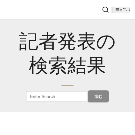
MENU
記者発表の
検索結果
進む