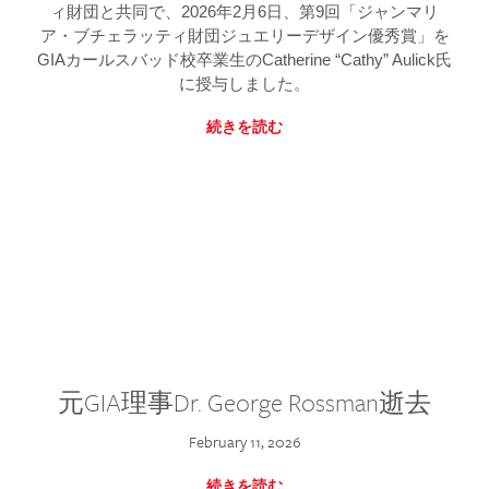
ィ財団と共同で、2026年2月6日、第9回「ジャンマリ
ア・ブチェラッティ財団ジュエリーデザイン優秀賞」を
GIAカールスバッド校卒業生のCatherine “Cathy” Aulick氏
に授与しました。
続きを読む
元GIA理事Dr. George Rossman逝去
February 11, 2026
続きを読む