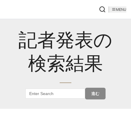
MENU
記者発表の
検索結果
進む