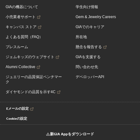
GIAの機器について
学生向け情報
小売業者サポート
Gem & Jewelry Careers
キャンパス ストア
GIAでのキャリア
よくある質問（FAQ）
所在地
プレスルーム
懸念を報告する
ジェムキッズのウェブサイト
GIAを支援する
Alumni Collective
問い合わせ先
ジュエリーの品質保証ベンチマー
デベロッパーAPI
ク
ダイヤモンドの品質を示す4C
Eメールの設定
Cookieの設定
新GIA Appをダウンロード