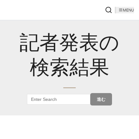
MENU
記者発表の
検索結果
進む