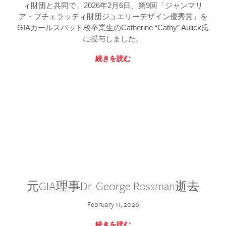
ィ財団と共同で、2026年2月6日、第9回「ジャンマリ
ア・ブチェラッティ財団ジュエリーデザイン優秀賞」を
GIAカールスバッド校卒業生のCatherine “Cathy” Aulick氏
に授与しました。
続きを読む
元GIA理事Dr. George Rossman逝去
February 11, 2026
続きを読む