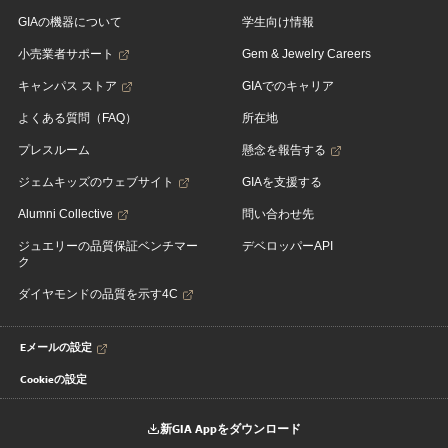
GIAの機器について
学生向け情報
小売業者サポート
Gem & Jewelry Careers
キャンパス ストア
GIAでのキャリア
よくある質問（FAQ）
所在地
プレスルーム
懸念を報告する
ジェムキッズのウェブサイト
GIAを支援する
Alumni Collective
問い合わせ先
ジュエリーの品質保証ベンチマー
デベロッパーAPI
ク
ダイヤモンドの品質を示す4C
Eメールの設定
Cookieの設定
新GIA Appをダウンロード