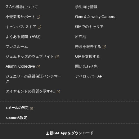
GIAの機器について
学生向け情報
小売業者サポート
Gem & Jewelry Careers
キャンパス ストア
GIAでのキャリア
よくある質問（FAQ）
所在地
プレスルーム
懸念を報告する
ジェムキッズのウェブサイト
GIAを支援する
Alumni Collective
問い合わせ先
ジュエリーの品質保証ベンチマー
デベロッパーAPI
ク
ダイヤモンドの品質を示す4C
Eメールの設定
Cookieの設定
新GIA Appをダウンロード