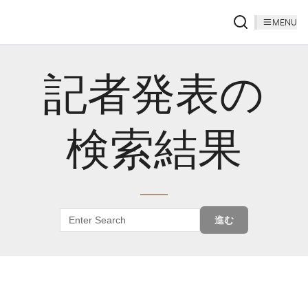
MENU
記者発表の
検索結果
進む