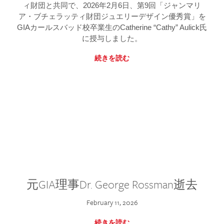
ィ財団と共同で、2026年2月6日、第9回「ジャンマリ
ア・ブチェラッティ財団ジュエリーデザイン優秀賞」を
GIAカールスバッド校卒業生のCatherine “Cathy” Aulick氏
に授与しました。
続きを読む
元GIA理事Dr. George Rossman逝去
February 11, 2026
続きを読む