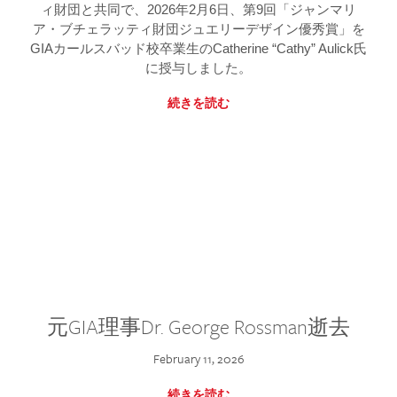
ィ財団と共同で、2026年2月6日、第9回「ジャンマリ
ア・ブチェラッティ財団ジュエリーデザイン優秀賞」を
GIAカールスバッド校卒業生のCatherine “Cathy” Aulick氏
に授与しました。
続きを読む
元GIA理事Dr. George Rossman逝去
February 11, 2026
続きを読む