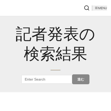
MENU
記者発表の
検索結果
進む