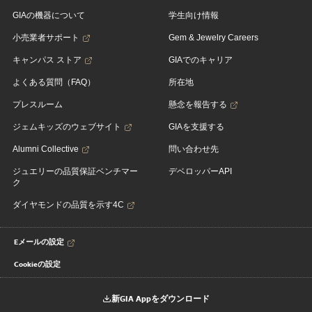
GIAの機器について
学生向け情報
小売業者サポート
Gem & Jewelry Careers
キャンパス ストア
GIAでのキャリア
よくある質問（FAQ）
所在地
プレスルーム
懸念を報告する
ジェムキッズのウェブサイト
GIAを支援する
Alumni Collective
問い合わせ先
ジュエリーの品質保証ベンチマー
デベロッパーAPI
ク
ダイヤモンドの品質を示す4C
Eメールの設定
Cookieの設定
新GIA Appをダウンロード