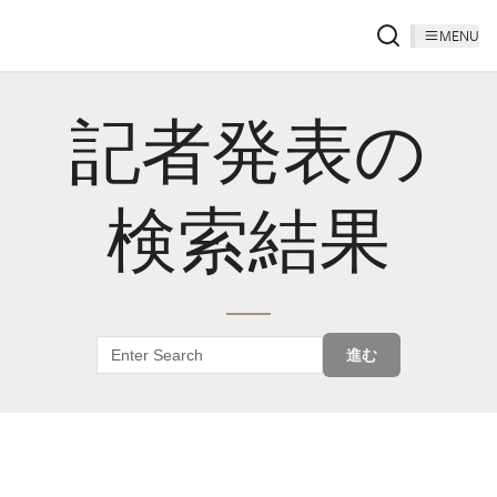
MENU
記者発表の
検索結果
進む