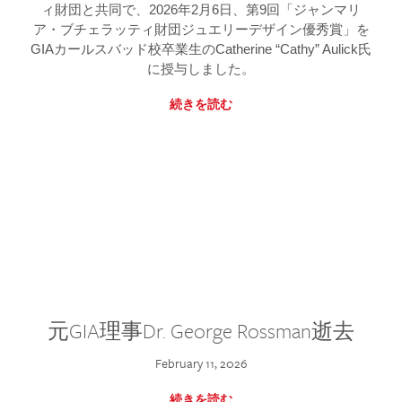
ィ財団と共同で、2026年2月6日、第9回「ジャンマリ
ア・ブチェラッティ財団ジュエリーデザイン優秀賞」を
GIAカールスバッド校卒業生のCatherine “Cathy” Aulick氏
に授与しました。
続きを読む
元GIA理事Dr. George Rossman逝去
February 11, 2026
続きを読む