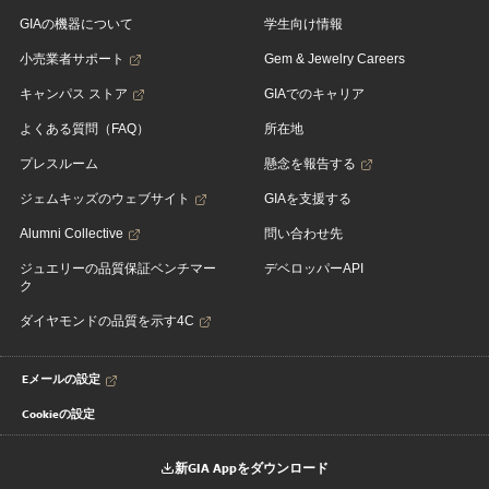
GIAの機器について
学生向け情報
小売業者サポート
Gem & Jewelry Careers
キャンパス ストア
GIAでのキャリア
よくある質問（FAQ）
所在地
プレスルーム
懸念を報告する
ジェムキッズのウェブサイト
GIAを支援する
Alumni Collective
問い合わせ先
ジュエリーの品質保証ベンチマー
デベロッパーAPI
ク
ダイヤモンドの品質を示す4C
Eメールの設定
Cookieの設定
新GIA Appをダウンロード