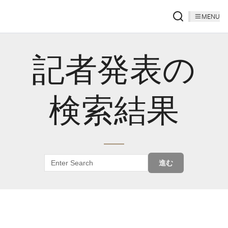
MENU
記者発表の
検索結果
進む