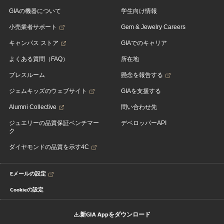
GIAの機器について
学生向け情報
小売業者サポート
Gem & Jewelry Careers
キャンパス ストア
GIAでのキャリア
よくある質問（FAQ）
所在地
プレスルーム
懸念を報告する
ジェムキッズのウェブサイト
GIAを支援する
Alumni Collective
問い合わせ先
ジュエリーの品質保証ベンチマー
デベロッパーAPI
ク
ダイヤモンドの品質を示す4C
Eメールの設定
Cookieの設定
新GIA Appをダウンロード