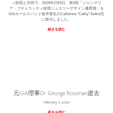
ィ財団と共同で、2026年2月6日、第9回「ジャンマリ
ア・ブチェラッティ財団ジュエリーデザイン優秀賞」を
GIAカールスバッド校卒業生のCatherine “Cathy” Aulick氏
に授与しました。
続きを読む
元GIA理事Dr. George Rossman逝去
February 11, 2026
続きを読む