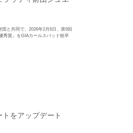
と共同で、2026年2月6日、第9回
秀賞」をGIAカールスバッド校卒
ートをアップデート