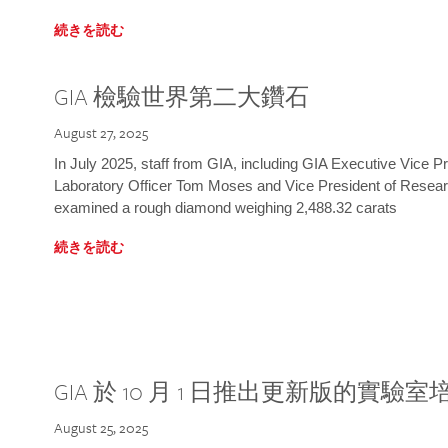
続きを読む
GIA 檢驗世界第二大鑽石
August 27, 2025
In July 2025, staff from GIA, including GIA Executive Vice 
Laboratory Officer Tom Moses and Vice President of Rese
examined a rough diamond weighing 2,488.32 carats
続きを読む
GIA 於 10 月 1 日推出更新版的實驗
August 25, 2025