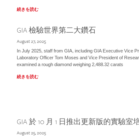
続きを読む
GIA 檢驗世界第二大鑽石
August 27, 2025
In July 2025, staff from GIA, including GIA Executive Vice 
Laboratory Officer Tom Moses and Vice President of Rese
examined a rough diamond weighing 2,488.32 carats
続きを読む
GIA 於 10 月 1 日推出更新版的實驗
August 25, 2025