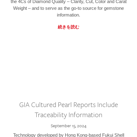
the 4Cs of Diamond Quality – Clarity, Cut, Color and Carat
Weight – and to serve as the go-to source for gemstone
information.
続きを読む
GIA Cultured Pearl Reports Include
Traceability Information
September 15, 2024
Technology developed by Hong Kong-based Fukui Shell