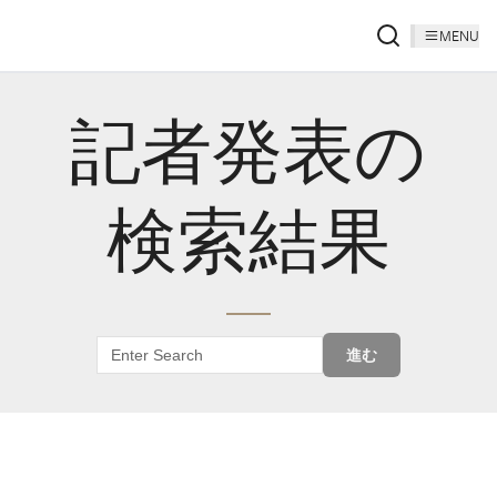
MENU
記者発表の
検索結果
進む