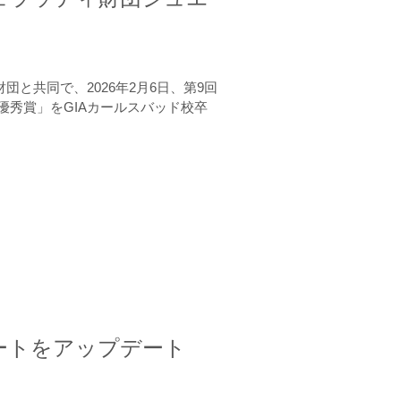
と共同で、2026年2月6日、第9回
秀賞」をGIAカールスバッド校卒
ートをアップデート