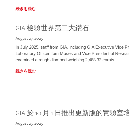
続きを読む
GIA 檢驗世界第二大鑽石
August 27, 2025
In July 2025, staff from GIA, including GIA Executive Vice 
Laboratory Officer Tom Moses and Vice President of Rese
examined a rough diamond weighing 2,488.32 carats
続きを読む
GIA 於 10 月 1 日推出更新版的實驗
August 25, 2025