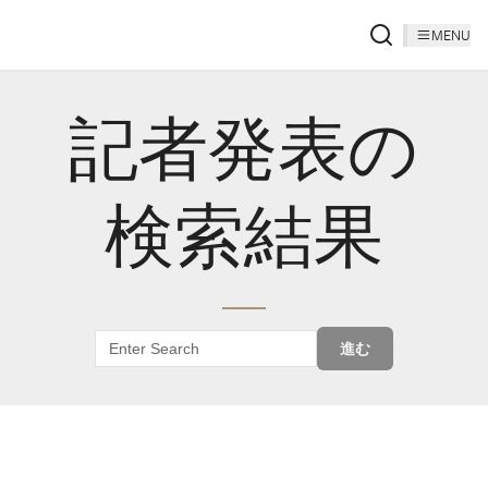
MENU
記者発表の
検索結果
進む