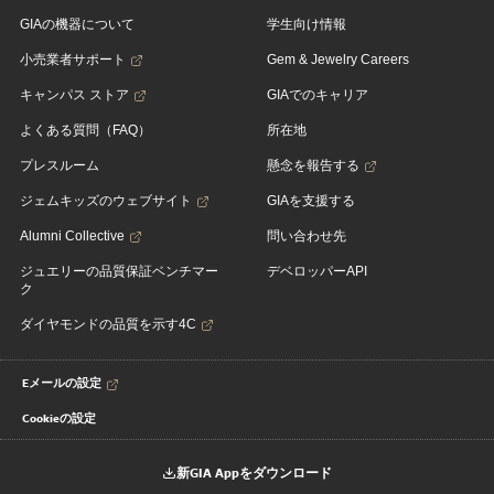
GIAの機器について
学生向け情報
小売業者サポート
Gem & Jewelry Careers
キャンパス ストア
GIAでのキャリア
よくある質問（FAQ）
所在地
プレスルーム
懸念を報告する
ジェムキッズのウェブサイト
GIAを支援する
Alumni Collective
問い合わせ先
ジュエリーの品質保証ベンチマー
デベロッパーAPI
ク
ダイヤモンドの品質を示す4C
Eメールの設定
Cookieの設定
新GIA Appをダウンロード