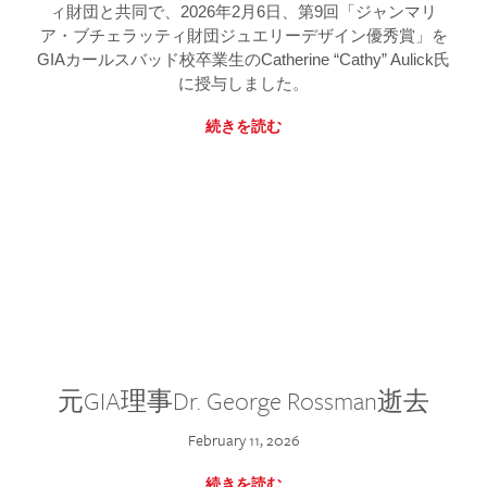
ィ財団と共同で、2026年2月6日、第9回「ジャンマリ
ア・ブチェラッティ財団ジュエリーデザイン優秀賞」を
GIAカールスバッド校卒業生のCatherine “Cathy” Aulick氏
に授与しました。
続きを読む
元GIA理事Dr. George Rossman逝去
February 11, 2026
続きを読む