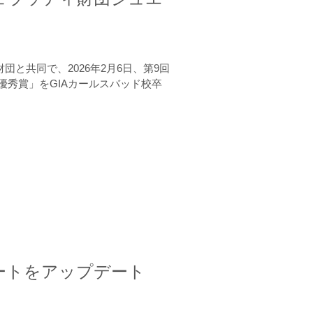
と共同で、2026年2月6日、第9回
秀賞」をGIAカールスバッド校卒
ートをアップデート