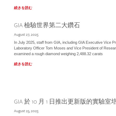
続きを読む
GIA 檢驗世界第二大鑽石
August 27, 2025
In July 2025, staff from GIA, including GIA Executive Vice 
Laboratory Officer Tom Moses and Vice President of Rese
examined a rough diamond weighing 2,488.32 carats
続きを読む
GIA 於 10 月 1 日推出更新版的實驗
August 25, 2025