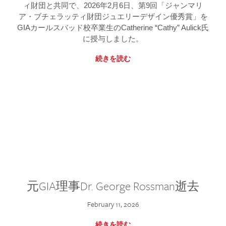
ィ財団と共同で、2026年2月6日、第9回「ジャンマリ
ア・ブチェラッティ財団ジュエリーデザイン優秀賞」を
GIAカールスバッド校卒業生のCatherine “Cathy” Aulick氏
に授与しました。
続きを読む
元GIA理事Dr. George Rossman逝去
February 11, 2026
続きを読む