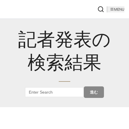
MENU
記者発表の
検索結果
進む