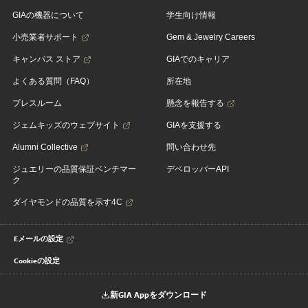
GIAの機器について
学生向け情報
小売業者サポート
Gem & Jewelry Careers
キャンパス ストア
GIAでのキャリア
よくある質問（FAQ）
所在地
プレスルーム
懸念を報告する
ジェムキッズのウェブサイト
GIAを支援する
Alumni Collective
問い合わせ先
ジュエリーの品質保証ベンチマー
デベロッパーAPI
ク
ダイヤモンドの品質を示す4C
Eメールの設定
Cookieの設定
新GIA Appをダウンロード