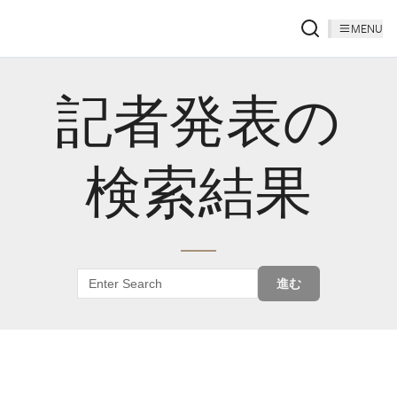
MENU
記者発表の
検索結果
進む