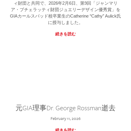
ィ財団と共同で、2026年2月6日、第9回「ジャンマリ
ア・ブチェラッティ財団ジュエリーデザイン優秀賞」を
GIAカールスバッド校卒業生のCatherine “Cathy” Aulick氏
に授与しました。
続きを読む
元GIA理事Dr. George Rossman逝去
February 11, 2026
続きを読む