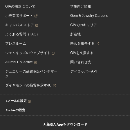
GIAの機器について
学生向け情報
小売業者サポート
Gem & Jewelry Careers
キャンパス ストア
GIAでのキャリア
よくある質問（FAQ）
所在地
プレスルーム
懸念を報告する
ジェムキッズのウェブサイト
GIAを支援する
Alumni Collective
問い合わせ先
ジュエリーの品質保証ベンチマー
デベロッパーAPI
ク
ダイヤモンドの品質を示す4C
Eメールの設定
Cookieの設定
新GIA Appをダウンロード