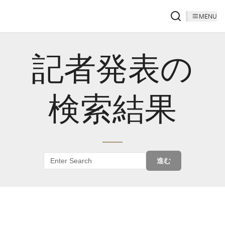
MENU
記者発表の
検索結果
進む