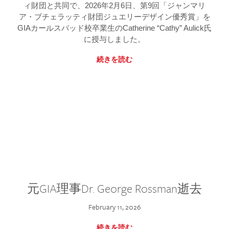
ィ財団と共同で、2026年2月6日、第9回「ジャンマリ
ア・ブチェラッティ財団ジュエリーデザイン優秀賞」を
GIAカールスバッド校卒業生のCatherine “Cathy” Aulick氏
に授与しました。
続きを読む
元GIA理事Dr. George Rossman逝去
February 11, 2026
続きを読む