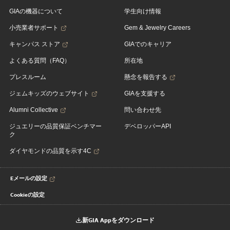
GIAの機器について
学生向け情報
小売業者サポート
Gem & Jewelry Careers
キャンパス ストア
GIAでのキャリア
よくある質問（FAQ）
所在地
プレスルーム
懸念を報告する
ジェムキッズのウェブサイト
GIAを支援する
Alumni Collective
問い合わせ先
ジュエリーの品質保証ベンチマー
デベロッパーAPI
ク
ダイヤモンドの品質を示す4C
Eメールの設定
Cookieの設定
新GIA Appをダウンロード