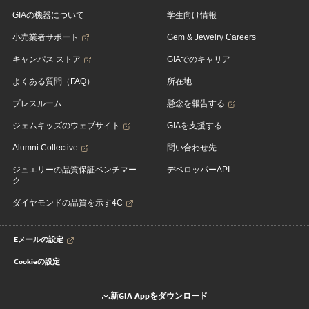
GIAの機器について
学生向け情報
小売業者サポート
Gem & Jewelry Careers
キャンパス ストア
GIAでのキャリア
よくある質問（FAQ）
所在地
プレスルーム
懸念を報告する
ジェムキッズのウェブサイト
GIAを支援する
Alumni Collective
問い合わせ先
ジュエリーの品質保証ベンチマー
デベロッパーAPI
ク
ダイヤモンドの品質を示す4C
Eメールの設定
Cookieの設定
新GIA Appをダウンロード