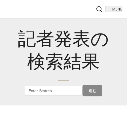
MENU
記者発表の
検索結果
進む