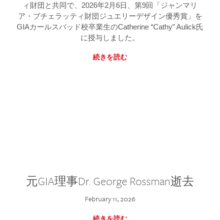
ィ財団と共同で、2026年2月6日、第9回「ジャンマリ
ア・ブチェラッティ財団ジュエリーデザイン優秀賞」を
GIAカールスバッド校卒業生のCatherine “Cathy” Aulick氏
に授与しました。
続きを読む
元GIA理事Dr. George Rossman逝去
February 11, 2026
続きを読む