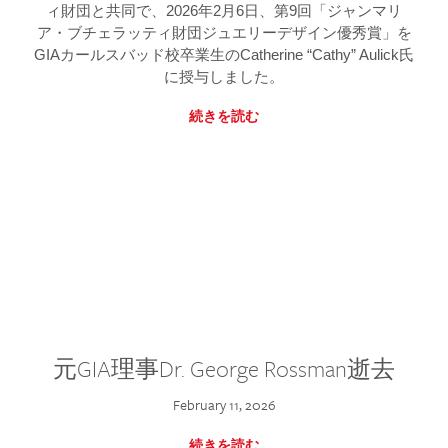
ィ財団と共同で、2026年2月6日、第9回「ジャンマリ
ア・ブチェラッティ財団ジュエリーデザイン優秀賞」を
GIAカールスバッド校卒業生のCatherine “Cathy” Aulick氏
に授与しました。
続きを読む
元GIA理事Dr. George Rossman逝去
February 11, 2026
続きを読む