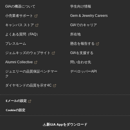
GIAの機器について
学生向け情報
小売業者サポート
Gem & Jewelry Careers
キャンパス ストア
GIAでのキャリア
よくある質問（FAQ）
所在地
プレスルーム
懸念を報告する
ジェムキッズのウェブサイト
GIAを支援する
Alumni Collective
問い合わせ先
ジュエリーの品質保証ベンチマー
デベロッパーAPI
ク
ダイヤモンドの品質を示す4C
Eメールの設定
Cookieの設定
新GIA Appをダウンロード