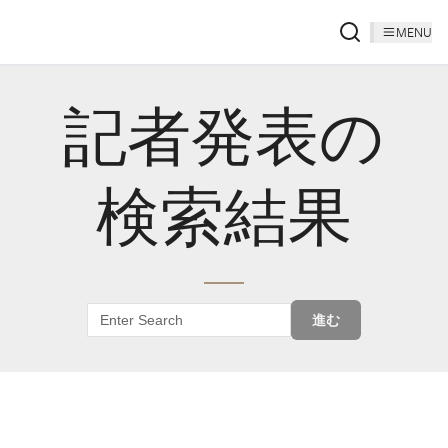
MENU
記者発表の
検索結果
進む