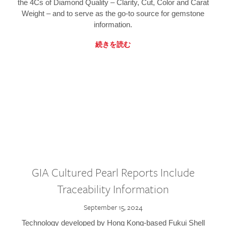
the 4Cs of Diamond Quality – Clarity, Cut, Color and Carat
Weight – and to serve as the go-to source for gemstone
information.
続きを読む
GIA Cultured Pearl Reports Include
Traceability Information
September 15, 2024
Technology developed by Hong Kong-based Fukui Shell