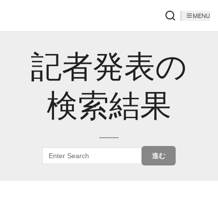
MENU
記者発表の
検索結果
進む