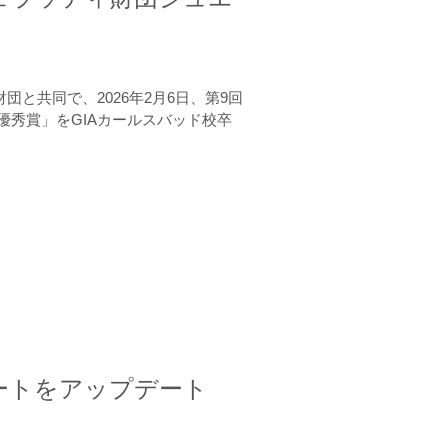
と共同で、2026年2月6日、第9回
秀賞」をGIAカールスバッド校卒
ートをアップデート