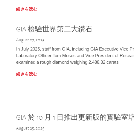
続きを読む
GIA 檢驗世界第二大鑽石
August 27, 2025
In July 2025, staff from GIA, including GIA Executive Vice 
Laboratory Officer Tom Moses and Vice President of Rese
examined a rough diamond weighing 2,488.32 carats
続きを読む
GIA 於 10 月 1 日推出更新版的實驗
August 25, 2025