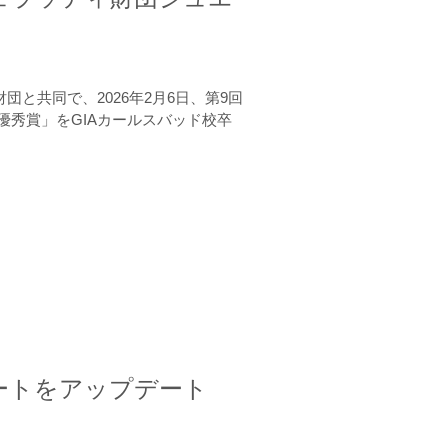
と共同で、2026年2月6日、第9回
秀賞」をGIAカールスバッド校卒
ートをアップデート