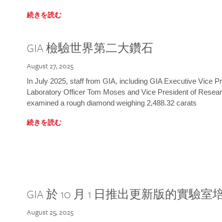
続きを読む
GIA 檢驗世界第二大鑽石
August 27, 2025
In July 2025, staff from GIA, including GIA Executive Vice 
Laboratory Officer Tom Moses and Vice President of Rese
examined a rough diamond weighing 2,488.32 carats
続きを読む
GIA 於 10 月 1 日推出更新版的實驗
August 25, 2025