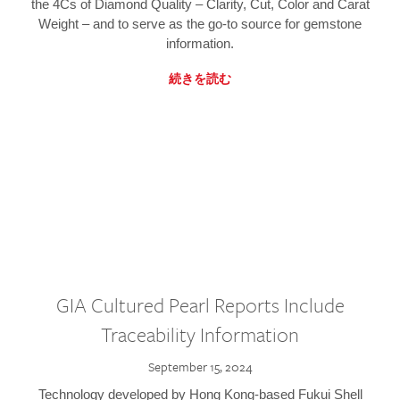
the 4Cs of Diamond Quality – Clarity, Cut, Color and Carat
Weight – and to serve as the go-to source for gemstone
information.
続きを読む
GIA Cultured Pearl Reports Include
Traceability Information
September 15, 2024
Technology developed by Hong Kong-based Fukui Shell