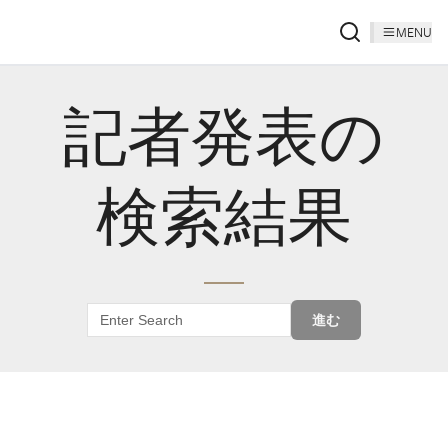
MENU
記者発表の
検索結果
進む