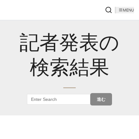
MENU
記者発表の
検索結果
進む