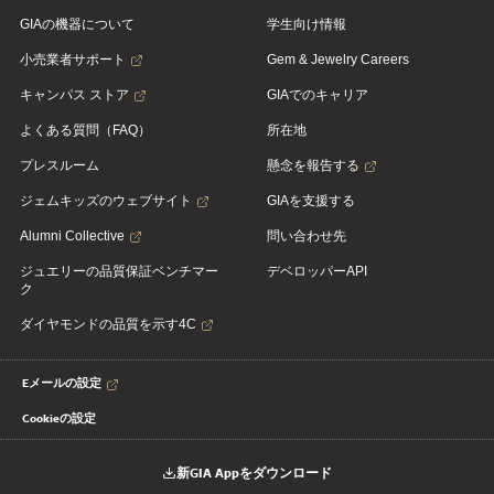
GIAの機器について
学生向け情報
小売業者サポート
Gem & Jewelry Careers
キャンパス ストア
GIAでのキャリア
よくある質問（FAQ）
所在地
プレスルーム
懸念を報告する
ジェムキッズのウェブサイト
GIAを支援する
Alumni Collective
問い合わせ先
ジュエリーの品質保証ベンチマー
デベロッパーAPI
ク
ダイヤモンドの品質を示す4C
Eメールの設定
Cookieの設定
新GIA Appをダウンロード