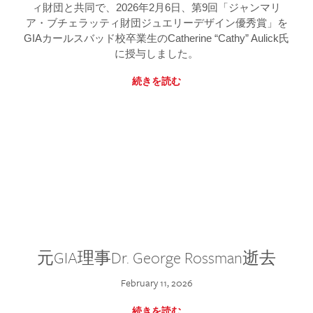
ィ財団と共同で、2026年2月6日、第9回「ジャンマリ
ア・ブチェラッティ財団ジュエリーデザイン優秀賞」を
GIAカールスバッド校卒業生のCatherine “Cathy” Aulick氏
に授与しました。
続きを読む
元GIA理事Dr. George Rossman逝去
February 11, 2026
続きを読む