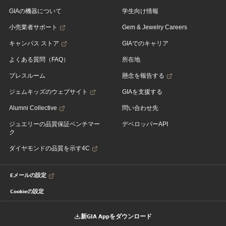
GIAの機器について
学生向け情報
小売業者サポート
Gem & Jewelry Careers
キャンパス ストア
GIAでのキャリア
よくある質問（FAQ）
所在地
プレスルーム
懸念を報告する
ジェムキッズのウェブサイト
GIAを支援する
Alumni Collective
問い合わせ先
ジュエリーの品質保証ベンチマー
デベロッパーAPI
ク
ダイヤモンドの品質を示す4C
Eメールの設定
Cookieの設定
新GIA Appをダウンロード