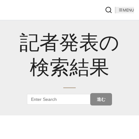
MENU
記者発表の
検索結果
進む