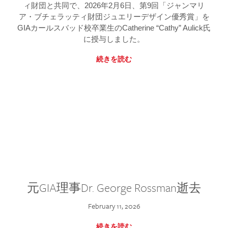
ィ財団と共同で、2026年2月6日、第9回「ジャンマリ
ア・ブチェラッティ財団ジュエリーデザイン優秀賞」を
GIAカールスバッド校卒業生のCatherine “Cathy” Aulick氏
に授与しました。
続きを読む
元GIA理事Dr. George Rossman逝去
February 11, 2026
続きを読む