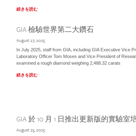
続きを読む
GIA 檢驗世界第二大鑽石
August 27, 2025
In July 2025, staff from GIA, including GIA Executive Vice 
Laboratory Officer Tom Moses and Vice President of Rese
examined a rough diamond weighing 2,488.32 carats
続きを読む
GIA 於 10 月 1 日推出更新版的實驗
August 25, 2025