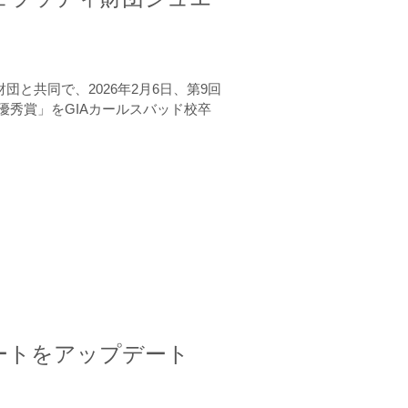
と共同で、2026年2月6日、第9回
秀賞」をGIAカールスバッド校卒
ートをアップデート