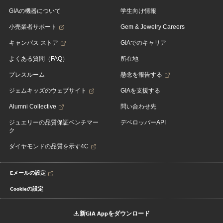
GIAの機器について
学生向け情報
小売業者サポート
Gem & Jewelry Careers
キャンパス ストア
GIAでのキャリア
よくある質問（FAQ）
所在地
プレスルーム
懸念を報告する
ジェムキッズのウェブサイト
GIAを支援する
Alumni Collective
問い合わせ先
ジュエリーの品質保証ベンチマー
デベロッパーAPI
ク
ダイヤモンドの品質を示す4C
Eメールの設定
Cookieの設定
新GIA Appをダウンロード