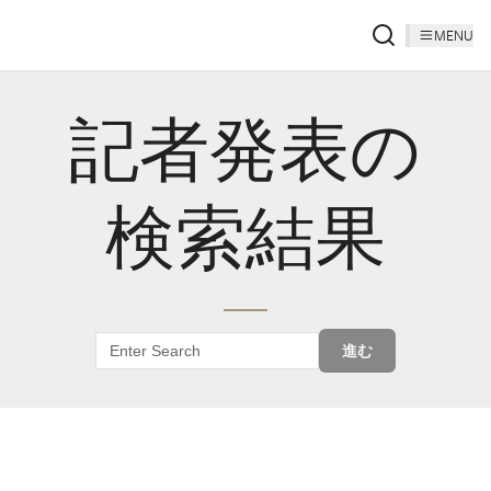
MENU
記者発表の
検索結果
進む