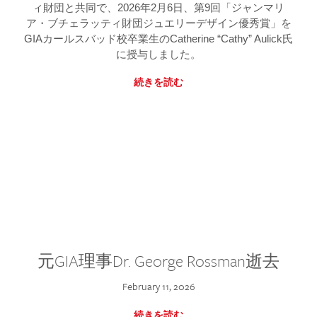
ィ財団と共同で、2026年2月6日、第9回「ジャンマリ
ア・ブチェラッティ財団ジュエリーデザイン優秀賞」を
GIAカールスバッド校卒業生のCatherine “Cathy” Aulick氏
に授与しました。
続きを読む
元GIA理事Dr. George Rossman逝去
February 11, 2026
続きを読む