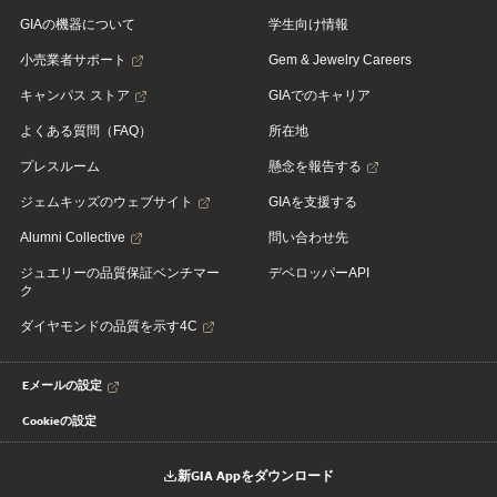
GIAの機器について
学生向け情報
小売業者サポート
Gem & Jewelry Careers
キャンパス ストア
GIAでのキャリア
よくある質問（FAQ）
所在地
プレスルーム
懸念を報告する
ジェムキッズのウェブサイト
GIAを支援する
Alumni Collective
問い合わせ先
ジュエリーの品質保証ベンチマー
デベロッパーAPI
ク
ダイヤモンドの品質を示す4C
Eメールの設定
Cookieの設定
新GIA Appをダウンロード