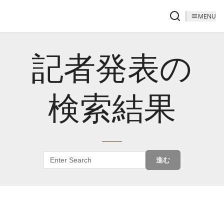
MENU
記者発表の
検索結果
進む