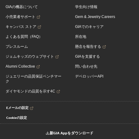
GIAの機器について
学生向け情報
小売業者サポート
Gem & Jewelry Careers
キャンパス ストア
GIAでのキャリア
よくある質問（FAQ）
所在地
プレスルーム
懸念を報告する
ジェムキッズのウェブサイト
GIAを支援する
Alumni Collective
問い合わせ先
ジュエリーの品質保証ベンチマー
デベロッパーAPI
ク
ダイヤモンドの品質を示す4C
Eメールの設定
Cookieの設定
新GIA Appをダウンロード