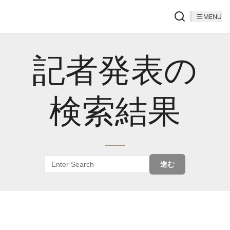
MENU
記者発表の
検索結果
進む