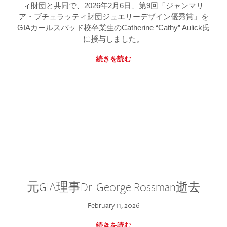
ィ財団と共同で、2026年2月6日、第9回「ジャンマリ
ア・ブチェラッティ財団ジュエリーデザイン優秀賞」を
GIAカールスバッド校卒業生のCatherine “Cathy” Aulick氏
に授与しました。
続きを読む
元GIA理事Dr. George Rossman逝去
February 11, 2026
続きを読む