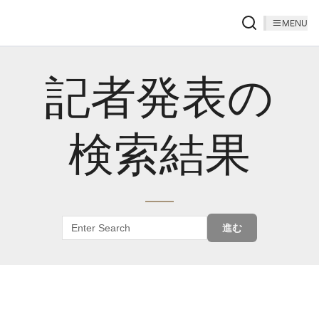
MENU
記者発表の
検索結果
進む