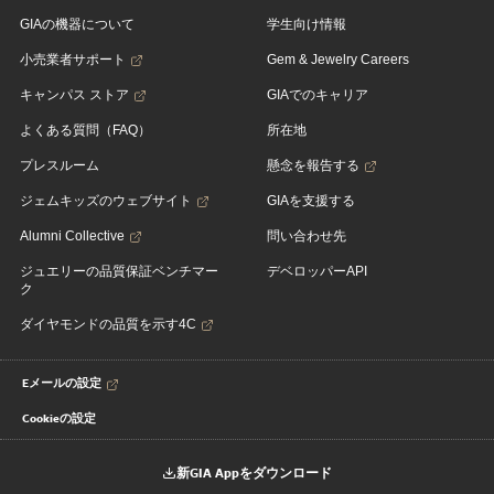
GIAの機器について
学生向け情報
小売業者サポート
Gem & Jewelry Careers
キャンパス ストア
GIAでのキャリア
よくある質問（FAQ）
所在地
プレスルーム
懸念を報告する
ジェムキッズのウェブサイト
GIAを支援する
Alumni Collective
問い合わせ先
ジュエリーの品質保証ベンチマー
デベロッパーAPI
ク
ダイヤモンドの品質を示す4C
Eメールの設定
Cookieの設定
新GIA Appをダウンロード