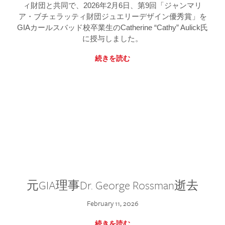
ィ財団と共同で、2026年2月6日、第9回「ジャンマリ
ア・ブチェラッティ財団ジュエリーデザイン優秀賞」を
GIAカールスバッド校卒業生のCatherine “Cathy” Aulick氏
に授与しました。
続きを読む
元GIA理事Dr. George Rossman逝去
February 11, 2026
続きを読む