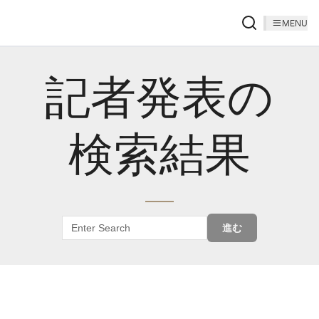
MENU
記者発表の
検索結果
進む