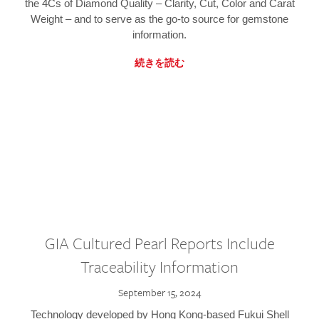
the 4Cs of Diamond Quality – Clarity, Cut, Color and Carat
Weight – and to serve as the go-to source for gemstone
information.
続きを読む
GIA Cultured Pearl Reports Include
Traceability Information
September 15, 2024
Technology developed by Hong Kong-based Fukui Shell