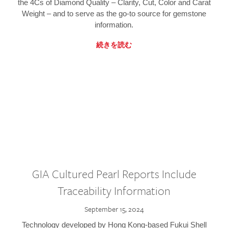
the 4Cs of Diamond Quality – Clarity, Cut, Color and Carat
Weight – and to serve as the go-to source for gemstone
information.
続きを読む
GIA Cultured Pearl Reports Include
Traceability Information
September 15, 2024
Technology developed by Hong Kong-based Fukui Shell