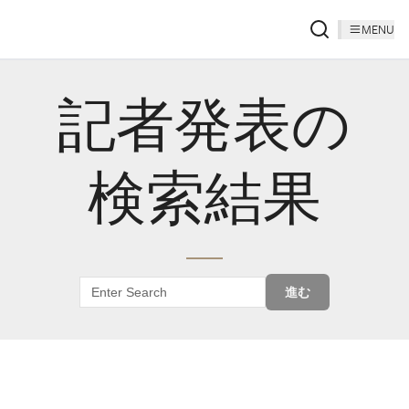
MENU
記者発表の
検索結果
進む